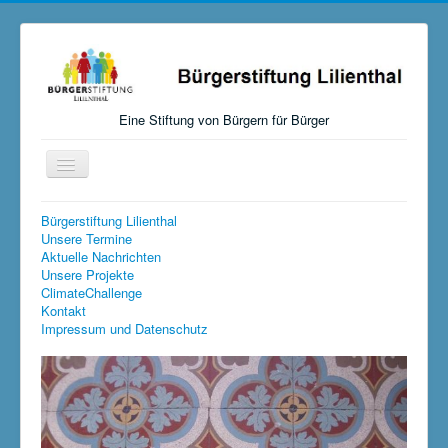
Eine Stiftung von Bürgern für Bürger
Navigation
an/aus
Startseite
Bürgerstiftung Lilienthal
Unsere Termine
Aktuelles
Aktuelle Nachrichten
Unsere Projekte
Über uns
ClimateChallenge
Kontakt
Mitmachen, Spenden, Stiften
Impressum und Datenschutz
Unsere Aktivitäten
Links
Versteigerungen