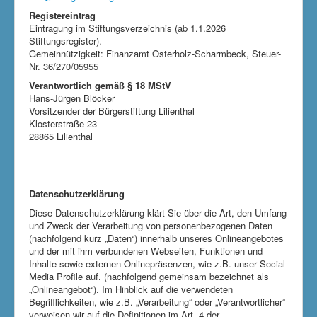
Registereintrag
Eintragung im Stiftungsverzeichnis (ab 1.1.2026
Stiftungsregister).
Gemeinnützigkeit: Finanzamt Osterholz-Scharmbeck, Steuer-
Nr. 36/270/05955
Verantwortlich gemäß § 18 MStV
Hans-Jürgen Blöcker
Vorsitzender der Bürgerstiftung Lilienthal
Klosterstraße 23
28865 Lilienthal
Datenschutzerklärung
Diese Datenschutzerklärung klärt Sie über die Art, den Umfang
und Zweck der Verarbeitung von personenbezogenen Daten
(nachfolgend kurz „Daten“) innerhalb unseres Onlineangebotes
und der mit ihm verbundenen Webseiten, Funktionen und
Inhalte sowie externen Onlinepräsenzen, wie z.B. unser Social
Media Profile auf. (nachfolgend gemeinsam bezeichnet als
„Onlineangebot“). Im Hinblick auf die verwendeten
Begrifflichkeiten, wie z.B. „Verarbeitung“ oder „Verantwortlicher“
verweisen wir auf die Definitionen im Art. 4 der