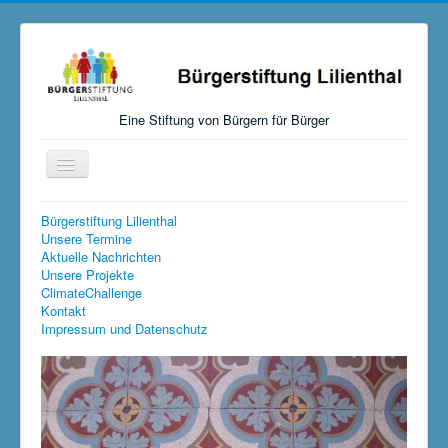
Eine Stiftung von Bürgern für Bürger
Navigation
an/aus
Startseite
Bürgerstiftung Lilienthal
Unsere Termine
Aktuelles
Aktuelle Nachrichten
Unsere Projekte
Über uns
ClimateChallenge
Kontakt
Mitmachen, Spenden, Stiften
Impressum und Datenschutz
Unsere Aktivitäten
Links
Versteigerungen