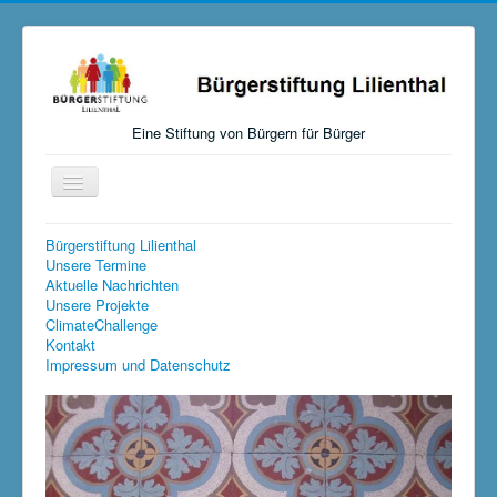
Eine Stiftung von Bürgern für Bürger
Navigation
an/aus
Startseite
Bürgerstiftung Lilienthal
Unsere Termine
Aktuelles
Aktuelle Nachrichten
Unsere Projekte
Über uns
ClimateChallenge
Kontakt
Mitmachen, Spenden, Stiften
Impressum und Datenschutz
Unsere Aktivitäten
Links
Versteigerungen