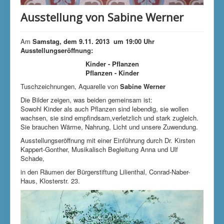
Klimaschutzgruppe
Ausstellung von Sabine Werner
Aktuelle Seite:
Startseite
Unsere Aktivitäten
Kunst und Kultur
Ausstellungen
Am
Samstag, dem 9.11. 2013 um 19:00 Uhr
Ausstellung von Sabine Werner
Ausstellungseröffnung:
Kinder - Pflanzen
Pflanzen - Kinder
Tuschzeichnungen, Aquarelle von
Sabine Werner
Die Bilder zeigen, was beiden gemeinsam ist:
Sowohl Kinder als auch Pflanzen sind lebendig, sie wollen
wachsen, sie sind empfindsam,verletzlich und stark zugleich.
Sie brauchen Wärme, Nahrung, Licht und unsere Zuwendung.
Ausstellungseröffnung mit einer Einführung durch Dr. Kirsten
Kappert-Gonther, Musikalisch Begleitung Anna und Ulf
Schade,
in den Räumen der Bürgerstiftung Lilienthal, Conrad-Naber-
Haus, Klosterstr. 23.