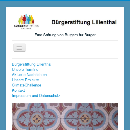
Eine Stiftung von Bürgern für Bürger
Navigation
an/aus
Startseite
Bürgerstiftung Lilienthal
Unsere Termine
Aktuelles
Aktuelle Nachrichten
Unsere Projekte
Über uns
ClimateChallenge
Kontakt
Mitmachen, Spenden, Stiften
Impressum und Datenschutz
Unsere Aktivitäten
Links
Versteigerungen