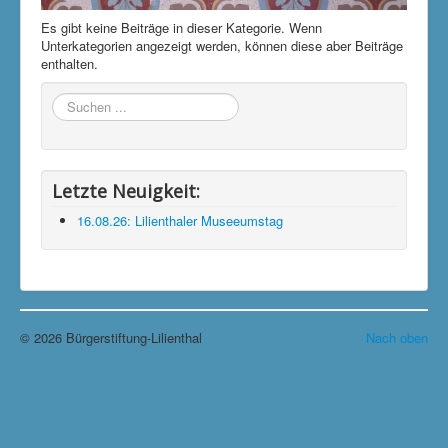
Klimaschutzgruppe
Es gibt keine Beiträge in dieser Kategorie. Wenn
Unterkategorien angezeigt werden, können diese aber Beiträge
Aktuelle Seite:
Startseite
Unsere Termine
enthalten.
Suchen
...
Letzte Neuigkeit:
16.08.26: Lilienthaler Museeumstag
© 2026 Bürgerstiftung-Lilienthal
Nach oben