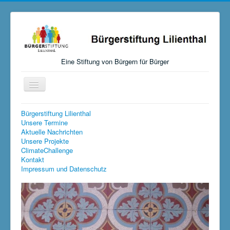
Eine Stiftung von Bürgern für Bürger
Navigation
an/aus
Startseite
Bürgerstiftung Lilienthal
Unsere Termine
Aktuelles
Aktuelle Nachrichten
Unsere Projekte
Über uns
ClimateChallenge
Kontakt
Mitmachen, Spenden, Stiften
Impressum und Datenschutz
Unsere Aktivitäten
Links
Versteigerungen