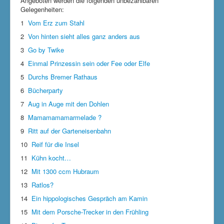
Angeboten werden die folgenden unbezahlbaren
Gelegenheiten:
1
Vom Erz zum Stahl
2
Von hinten sieht alles ganz anders aus
3
Go by Twike
4
Einmal Prinzessin sein oder Fee oder Elfe
5
Durchs Bremer Rathaus
6
Bücherparty
7
Aug in Auge mit den Dohlen
8
Mamamamamarmelade ?
9
Ritt auf der Garteneisenbahn
10
Reif für die Insel
11
Kühn kocht…
12
Mit 1300 ccm Hubraum
13
Ratlos?
14
Ein hippologisches Gespräch am Kamin
15
Mit dem Porsche-Trecker in den Frühling