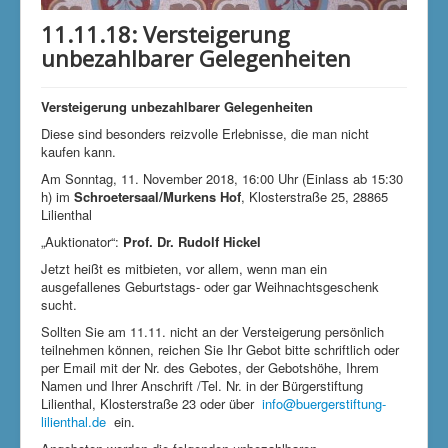
Klimaschutzgruppe
11.11.18: Versteigerung
Aktuelle Seite:
Startseite
Versteigerungen
unbezahlbarer Gelegenheiten
Versteigerungen
11.11.18: Versteigerung unbezahlbarer Gelegenheiten
Versteigerung
unbezahlbarer Gelegenheiten
Diese sind besonders reizvolle Erlebnisse, die man nicht
kaufen kann.
Am Sonntag, 11. November 2018, 16:00 Uhr (Einlass ab 15:30
h) im
Schroetersaal/Murkens Hof
, Klosterstraße 25, 28865
Lilienthal
„Auktionator“:
Prof. Dr. Rudolf Hickel
Jetzt heißt es mitbieten, vor allem, wenn man ein
ausgefallenes Geburtstags- oder gar Weihnachtsgeschenk
sucht.
Sollten Sie am 11.11. nicht an der Versteigerung persönlich
teilnehmen können, reichen Sie Ihr Gebot bitte schriftlich oder
per Email mit der Nr. des Gebotes, der Gebotshöhe, Ihrem
Namen und Ihrer Anschrift /Tel. Nr. in der Bürgerstiftung
Lilienthal, Klosterstraße 23 oder über
info@buergerstiftung-
lilienthal.de
ein.