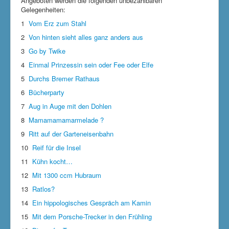
Angeboten werden die folgenden unbezahlbaren
Gelegenheiten:
1
Vom Erz zum Stahl
2
Von hinten sieht alles ganz anders aus
3
Go by Twike
4
Einmal Prinzessin sein oder Fee oder Elfe
5
Durchs Bremer Rathaus
6
Bücherparty
7
Aug in Auge mit den Dohlen
8
Mamamamamarmelade ?
9
Ritt auf der Garteneisenbahn
10
Reif für die Insel
11
Kühn kocht…
12
Mit 1300 ccm Hubraum
13
Ratlos?
14
Ein hippologisches Gespräch am Kamin
15
Mit dem Porsche-Trecker in den Frühling