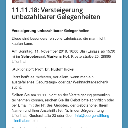
Klimaschutzgruppe
11.11.18: Versteigerung
Aktuelle Seite:
Startseite
Versteigerungen
unbezahlbarer Gelegenheiten
Versteigerungen
11.11.18: Versteigerung unbezahlbarer Gelegenheiten
Versteigerung
unbezahlbarer Gelegenheiten
Diese sind besonders reizvolle Erlebnisse, die man nicht
kaufen kann.
Am Sonntag, 11. November 2018, 16:00 Uhr (Einlass ab 15:30
h) im
Schroetersaal/Murkens Hof
, Klosterstraße 25, 28865
Lilienthal
„Auktionator“:
Prof. Dr. Rudolf Hickel
Jetzt heißt es mitbieten, vor allem, wenn man ein
ausgefallenes Geburtstags- oder gar Weihnachtsgeschenk
sucht.
Sollten Sie am 11.11. nicht an der Versteigerung persönlich
teilnehmen können, reichen Sie Ihr Gebot bitte schriftlich oder
per Email mit der Nr. des Gebotes, der Gebotshöhe, Ihrem
Namen und Ihrer Anschrift /Tel. Nr. in der Bürgerstiftung
Lilienthal, Klosterstraße 23 oder über
info@buergerstiftung-
lilienthal.de
ein.