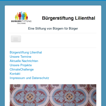
Eine Stiftung von Bürgern für Bürger
Navigation
an/aus
Startseite
Bürgerstiftung Lilienthal
Unsere Termine
Aktuelles
Aktuelle Nachrichten
Unsere Projekte
Über uns
ClimateChallenge
Kontakt
Mitmachen, Spenden, Stiften
Impressum und Datenschutz
Unsere Aktivitäten
Links
Versteigerungen